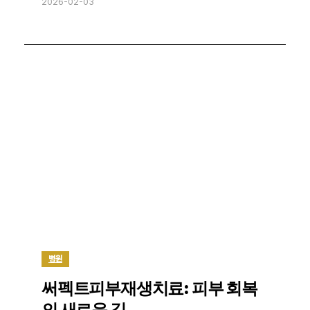
2026-02-03
병원
써펙트피부재생치료: 피부 회복
의 새로운 길