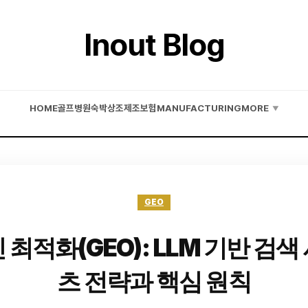
Inout Blog
HOME
골프
병원
숙박
상조
제조
보험
MANUFACTURING
MORE
▼
GEO
 최적화(GEO): LLM 기반 검색
츠 전략과 핵심 원칙