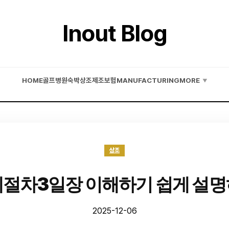
Inout Blog
HOME
골프
병원
숙박
상조
제조
보험
MANUFACTURING
MORE
▼
상조
절차3일장 이해하기 쉽게 설
2025-12-06