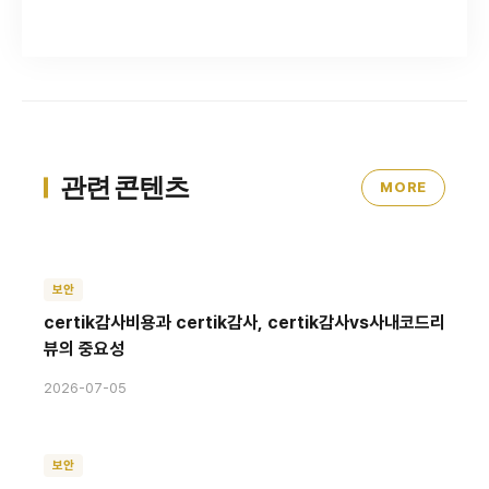
관련 콘텐츠
MORE
보안
certik감사비용과 certik감사, certik감사vs사내코드리
뷰의 중요성
2026-07-05
보안